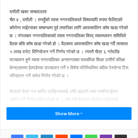
दमौली खबर सम्बाददाता
चैत ४ , दमौली । तनहुँको व्यास नगरपालिकाले विश्वव्यापि रुपमा फैलिएको
कोरोना भाईरसका सम्बन्धमा पुर्व तयारीका लागि आपत्कालिन कोष खडा गरेको
छ । मंगलबार नगरपालिकाको व्यास नगरपालिका विपद् व्यवस्थापन समितिले
वैठक बसि कोष खडा गरेको हो । वैठकमा आपत्कालिन कोष खडा गर्दै तत्काल
५ लाख वजेट विनियोजन गर्ने निर्णय गरेको छ । त्यस्तै चैत्र ६ गतेदखि
सञ्चालन हुने व्यास नगरपालिका अन्तरगतका माध्यमिक शिक्षा उत्तीर्ण परिक्षा
केन्द्रहरुमा हेल्पडेस्क सञ्चालन गर्ने र विशेष परिस्थितिमा क्वीक रेस्पोन्स टिम
परिचालन गर्ने समेत निर्णय गरेको छ ।
वैठकले फेवर गन खरिद प्रक्रियालाई अघि बढाउने तथा स्यानिटाईजर
खरिद गर्ने निर्णय समेत गरेको छ । यसै गरी वैठकले कोरोना भाईरसको
महामारी साझा समस्या भएकोले जिल्लामा रहेको विपद् व्यवस्थापन समितिको
Show More
वैठक तत्काल बस्नका लागी अनुरोध गरेको छ । साथै वडा स्तरीय विपद्
व्यवस्थापन समितिलाई कोरोना भाईरस बारे सचेतना मुलक कार्यक्रम गर्न तथा
सचेत रहन निर्देश गर्ने निर्णय आग्रह गरेको छ । नगरपालिका भित्रको हेल्प
LinkedIn
Reddit
Messenger
WhatsApp
Viber
Share via Email