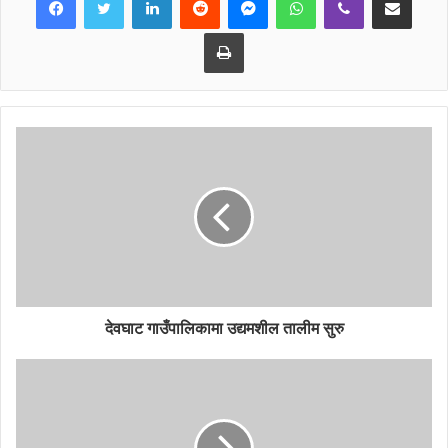
डेस्कलाई निरन्तरता दिने समेत निर्णय गरेको व्यास न.पा विपद् व्यवस्थापन
समितिका संयोजक एवं वोर्ड सदस्य चन्द्रमाया परियारले जानकारी दिइन् ।
Print
परियारको सभापतित्वमा सम्पन्न भएको उक्त वैठकमा प्रदेश सांसद डोवाटे
वि.क, जिल्ला समन्वय समिति तनहँुका प्रमुख शान्तिरमण वाग्ले,
नगरप्रमुख वैकुण्ठ न्यौपाने, उप– प्रमुख मीरा जोशी, प्रमुख प्रशासकिय
अधिकृत दिनेशराज पन्त लगाएतको उपस्थिति रहेको थियो ।
देवघाट गाउँपालिकामा उद्यमशील तालीम सुरु