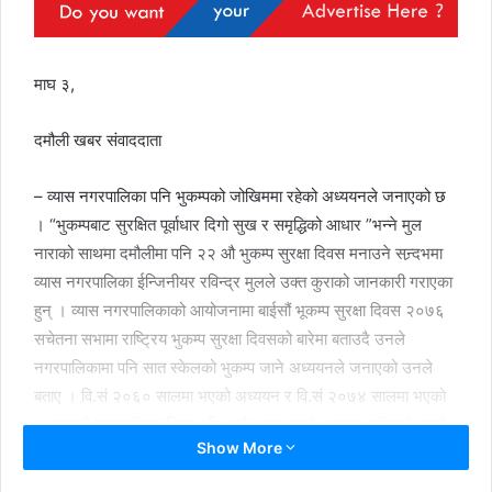
माघ ३,
दमौली खबर संवाददाता
– व्यास नगरपालिका पनि भुकम्पको जोखिममा रहेको अध्ययनले जनाएको छ
। “भुकम्पबाट सुरक्षित पूर्वाधार दिगो सुख र समृद्धिको आधार ”भन्ने मुल
नाराको साथमा दमौलीमा पनि २२ औ भुकम्प सुरक्षा दिवस मनाउने सन्र्दभमा
व्यास नगरपालिका ईन्जिनीयर रविन्द्र मुलले उक्त कुराको जानकारी गराएका
हुन् । व्यास नगरपालिकाको आयोजनामा बाईसौं भूकम्प सुरक्षा दिवस २०७६
सचेतना सभामा राष्ट्रिय भुकम्प सुरक्षा दिवसको बारेमा बताउदै उनले
नगरपालिकामा पनि सात स्केलको भुकम्प जाने अध्ययनले जनाएको उनले
बताए । वि.सं २०६० सालमा भएको अध्ययन र वि.सं २०७४ सालमा भएको
अध्ययनले नगरपालिका भित्र पनि अझै भुकम्प जाने अनुमान गरिएको उनले
Show More
बताए । व्यास नगरपालिकाको नजिकमा पर्ने नारायणी छिराको कारणले भुकम्प
जान सक्ने अध्ययनले देखाएको उनले बताए ।