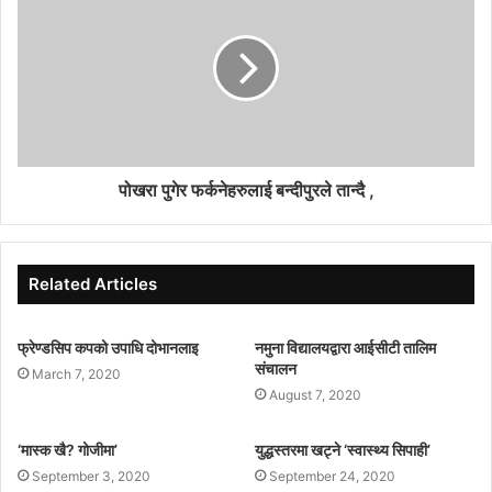
निर्माणको लागि दक्ष जनशक्तिको आवश्यक रहेको बताए । कार्यक्रममा
भुकपम्प प्रतिरोधात्मक भवनको नमुना प्रदर्शनी समेत गरिएको छ । जीवन
भरको कमाई हो घर, बलियो बनाऔं, भुकम्प आउदैमा नआत्तिऔं सुरक्षित रहन
सिकौं र सिकाऔं जस्ता नारा लगाई दमौली बजार परिक्रममा गरिएको थियो ।
व्यास नगरपालिकाको नगरप्रमुख वैकुण्ठ न्यौपानेको सापतित्वमा सम्पन्न भएको
उक्त कार्यक्रममा नगरपालिकाले आयोजना गरेको भुकम्प प्रतिरोधी भवन
निर्माण सम्बन्धी डकर्मी तालिमा सहभागि भएका डकर्मीहरुलाई प्रमाण पत्र
पोखरा पुगेर फर्कनेहरुलाई बन्दीपुरले तान्दै ,
प्रदान गरिएको व्यास नगरपालिका प्रवक्ता मोहनकुमार श्रेष्ठले जानकारी
दिए ।
Related Articles
फ्रेण्डसिप कपको उपाधि दोभानलाइ
नमुना विद्यालयद्वारा आईसीटी तालिम
संचालन
March 7, 2020
August 7, 2020
‘मास्क खै? गोजीमा’
युद्धस्तरमा खट्ने ‘स्वास्थ्य सिपाही’
September 3, 2020
September 24, 2020