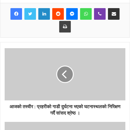
LinkedIn
Reddit
Messenger
WhatsApp
Viber
Share via Email
दमौली बाट नजिकमा रहेको नारायणी छिराको कारणले सात स्केलको भुकम्प
जाने अनुमान गरिएको उनले बताए । उनले भने, ‘यदि भुकम्प दिनमा गए एक
Print
सय ५० जनाको मुत्यु हुन सक्ने र दिनमा गएमा पाँच सय जनाको ज्यान जान
सक्नेछ । ’ व्यास नगरपालिका भित्र पुरानो घरहरुको संख्या लगभग १२
हजार रहेको हुनाले धेरै क्षती हुने उनले बताए ।, वि.सं २०६८ साल देखि
व्यास नगरपालिका भित्र भुकम्पप्रतिरोधात्मक भवनहरु निर्माण गर्नुपर्ने
अभियान संचालन गरिएको उनले बताए । त्यस्तै कार्यक्रमको सचेतना सभामा
बोल्दै गण्डकी प्रदेशका सांसद डोबटे वि.कले भुकम्प गएको चार वर्ष बिति सक्दा
पनि सर्वसाधरणले क्षतीपूर्ती नपाएको जिकिर गरे । उनले भने, ‘अहिले पनि
पिडितहरु टिन, पालको छानामा बस्न बाध्य छन् । ’क्षतीपूर्तिको लागि सम्बन्धी
ठाँउलाई ध्यानआकार्षन गराउन आवश्यक रहेको उनले बताए ।
त्यस्तै कार्यक्रममा बोल्दै गण्डकी प्रदेशको सांसद सरीता गुरुङले भुकम्पबाट
आजको तस्वीर : प्रहरीको गाडी दुर्घटना भएको घटनास्थलको निरिक्षण
बच्नको लागि सबै सचेतक हुन आवश्यक रहेको बताईन् । सहायक प्रमुख
गर्दै सांसद श्रेष्ठ ।
जिल्ला अधिकारी रामेश्वर अर्यालले भुकम्प प्रतिरोधात्मक भवन निर्माण गरेमा
ज्यान बच्न सक्ने बताए ।उनले अहिलेको समयमा भुकम्प प्रतिरोधात्मक भवन