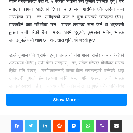
व्यास नगरपालिका वडा नं. ५ बरबोटे निवासी रुपा कुमाल श्रमिक हुन्। घर
बनाउने काममा खटिएकी छिन्। ५–७ जना श्रमिक एकै ठाउँमा काम
गरिरहेका छन्। तर, उनीहरुको नाक र मुख मास्कले छोपिएको छैन।
मास्कबिनै काम गरिरहेका छन्। ‘मास्क लगाउदा सास फेर्न धौ भएजस्तो
हुन्छ। बानी परेकी छैन। मास्क घरमै छुट्यो’, कुमालले भनिन् ‘मास्क
लगाउनुपर्छ भन्ने थाहा छ। तर, सास थुनिएको जस्तो हुन्छ।’
डल्ले कुमाल पनि श्रमिक हुन्। उनले गोजीमा मास्क राखेर काम गरिरहेको
अवस्थामा भेटिए। उनी बोल्न सक्दैनन्। तर, संकेत गरेपछि गोजीबाट मास्क
झिके अनि देखाए। श्रमिकहरुलाई मास्क किन लगाउनुपर्छ भन्नेबारे अझै
जानकारी पुगेको छैन।आफ्ना लागि भन्दा पनि अरुका लागि मास्क
लगाइदिएजस्तो गर्छन्। ‘मास्क सबैले अनिवार्य लगाउनुपर्छ भनेर भनिरहेका
छौं। अझ समुहमा काम गर्दा त मास्क लगाउने र दुरी कायम गरेर काम गर्नुपर्छ
Show More
भनेर बताएका छौं। केहीले नियम पालना गर्नुहुन्छ। धेरै जसो त अटेरी गरेको
जस्तो गर्नुहुन्छ’वडा नं. ५ का वडा अध्यक्ष मोहनकुमार श्रेष्ठले भने, ‘उद्योग,
निर्माणको काममा खटिएका सबै मजदुरलाई स्वास्थ्य सुरक्षा अपनाउन आग्रह
LinkedIn
Reddit
Messenger
WhatsApp
Viber
Share via Email
गरेका छौं।’ गाउँ दुरदराजका वस्तीमा स्वास्थ्य सुरक्षाका सावधानी कमै
अपनाउने गरिएको छ। गाँउघर तिर कुनै पनि संघ सस्थाले मास्क वितरण
Print