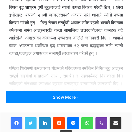
स्थित बृद्ध आश्रम पुगी बृद्धहरूलाई न्यानो कपडा वितरण गरेकी छिन् । छोरा
इभोराइट थापाको २१औं जन्मउत्सवको अवसर पारी थापाले न्योनो कपडा
वितरण गरेकी हुन् । डिसु नेपाल तनहुँकी अध्यक्ष समेत रहकी थापाले विगतका
वर्षहरूमा समेत आश्रमप्रति यस्ता सामाजिक उत्तरदायित्वका कामहरू गर्दै
आईरहेकी आश्रमका कोषाध्यक्ष कृष्णराज वाग्लेले जानकारी दिए । थापाले
ब्यास ५पाटनमा अवस्थित बृद्ध आश्रमका १२ जना बृद्धबृद्वाका लागि न्यानो
कपडा,फलफूल लगाएतका सामाग्री हस्तान्तरण गरेकी हुन् ।
पण्डित शिरोमणी कमलनयन गौतमको परिकल्पना बमोजिम निर्मित बृद्ध आश्रम
सम्पूर्ण सहयोगी मनहरूको साथ , समर्थन र सहकार्यबाट निरन्तरता दिन
सकिएको संस्थाका उपाध्यक्ष सुवदार वलवहादुर रानाभाटले जानकारी दिए ।
राष्ट्रिय परोपकार महासंघ जिल्ला कार्यसमितिद्वारा सञ्चालित जेष्ठ नागरिक
Show More
चौतारी बृद्धआश्रमका बृद्धबृद्धालाई सहयोग गर्न पाउदा खुसी व्यक्त गर्दै दानवीर
थापाले यस्ता कामहरूबाट मानवीय प्रवृत्ति वृद्धि भइ आफुँलाई सन्तुष्टि मिलेको
धारणा राखेका थिए । सहयोग कार्यक्रममा संस्थाका अध्यक्ष तारानाथ
LinkedIn
Reddit
Messenger
WhatsApp
Viber
Share via Email
घिमिरेले विभिन्न उत्सवमा फजुल खर्च घटाएर सहयोगी प्रवृत्ति बढ्नु समाजका
लागि सकारात्मक भएको बताए ।
Print