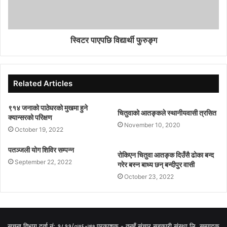
केसीले अगाडी भने ,‘केही शिक्षकहरु आईसक्नु भएको छ । केही दिन पछि
अन्य शिक्षकहरु पनि आउनु हुनेछ ।’ शिक्षकहरुलाई जागिरबाट ननिकालीएको
स्विटर पाएपछि विद्यार्थी फुरुङ्ग
दाबी उनको छ । उनी भन्छन्,‘जागिरबाट निकालीएको भन्नु गलत छ ।
आवश्यक परेको बेला बोलाउने भनिएको थियो । अहिले बोलाउन थालेका छौँ
।’
Related Articles
कोरोनाका कारण बन्दा विद्यालय सञ्चालनमा आएपनि पनि निकालिएकालाई
९१४ जनाको पाठेघरको मुखमा हुने
बोलाईएको छैन । तर प्रधानध्यापक र विद्यायल व्यवस्थापन समिति अध्यक्षका
चितुवाको आतङ्कले स्थानीयवासी त्रसित
क्यान्सरको परिक्षण
निकटका शिक्षकहरूलाई मात्र पुनः अध्यापनका लागि बोलाइएको एक
November 10, 2020
October 19, 2022
स्थानियले जानकारी दिए । पुनः नियुक्ती पाउन निजी स्रोतका शिक्षकले
पतञ्जली योग शिविर सम्पन्न
दिएको निवेदनमा विद्यालयले असहमती जनाएको छ ।
रोकिएन चितुवा आतङ्क दिउँसै ढोका बन्द
September 22, 2022
गरेर बस्न बाध्य छन् बन्दीपुर वासी
October 23, 2022
सूचना विभाग दर्ता नंः १८११/०७६-७७ प्रकाशक - तनहुँ संचार सहकारी संस्था लि, सम्पादक