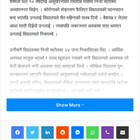
शर्मिला घले १० वर्षदेखि आँबुखैरेनीको रामशाह मावीमा निजी स्रोतमा
अध्यापनरत थिईन् । कोरोनाको संक्रमण फैलिएर विद्यालयको पठनपाठन
बन्द भएपछि उनलाई विद्यालयले चैत महिनाको तलब दियो । बैशाख र जेठमा
आधा मात्रै दिईयो उनलाई । त्यसपछि जबरजस्त अवकाश पत्र थमाएर
उनलाई विद्यालयले निकाल्यो ।
उनीसंगै विद्यालयमा निजी स्रोतका २४ जना निकालिएका थिए । आर्थिक
अवस्था नाजुक भएको र तलब खुवाउन नसक्ने भन्दै विद्यालयले आवश्यक परे
फेरी बोलाउने भन्दै अवकाश पत्र थमाएको थियो । यतिबेला विद्यालय पुनः
सञ्चालनमा आएपनि विद्यालयले आफुहरुलाई नबोलाएको घलेले बताईन् ।
उनले अगाडी भनिन्, ‘विद्यालयको शैक्षिक उन्नयनमा लामो समयदेखि खटेका
हामीलाई बदनियतपूर्वक हटाइएको छ । अब हामी कहाँ जाने ?’
Show More
झण्डै डेढ दर्जन शिक्षकहरूले अन्याय भएको भन्दै न्यायको माग गर्दै संयुक्त
हस्ताक्षरको निवेदन गएको असार १४ मा आँबुखैरेनी गाउँपालिकाको
कार्यालयमा दिएका थिए । गाउँपालिकाको शिक्षा समिति, जिल्ला शिक्षा विकास
LinkedIn
Reddit
Messenger
WhatsApp
Viber
Share via Email
तथा समन्वय इकाई कार्यालय दमौली समेतलाई बोधार्थ पठाए । आर्थिक शोषण
समेत भएको भन्दै न्यायको याचना गर्दै दिएको निवेदनउपर कतैबाट सुनुवाई
Print