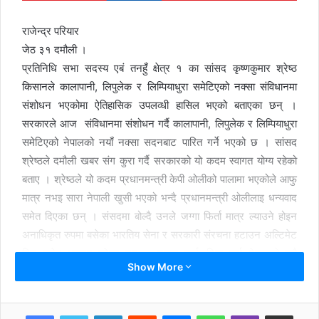
राजेन्द्र परियार
जेठ ३१ दमौली ।
प्रतिनिधि सभा सदस्य एबं तनहुँ क्षेत्र १ का सांसद कृष्णकुमार श्रेष्ठ
किसानले कालापानी, लिपुलेक र लिम्पियाधुरा समेटिएको नक्सा संविधानमा
संशोधन भएकोमा ऐतिहासिक उपलव्धी हासिल भएको बताएका छन् ।
सरकारले आज संविधानमा संशोधन गर्दै कालापानी, लिपुलेक र लिम्पियाधुरा
समेटिएको नेपालको नयाँ नक्सा सदनबाट पारित गर्ने भएको छ । सांसद
श्रेष्ठले दमौली खबर संग कुरा गर्दै सरकारको यो कदम स्वागत योग्य रहेको
बताए । श्रेष्ठले यो कदम प्रधानमन्त्री केपी ओलीको पालामा भएकोले आफु
मात्र नभइ सारा नेपाली खुसी भएको भन्दै प्रधानमन्त्री ओलीलाइ धन्यवाद
समेत दिएका छन् । संसदमा बोल्दै उनले जग्गा फिर्ता मात्र ल्याउने होइन
अनाधिकृत रुपमा बसेका भारतिय सेना र सरकारी संरचना हटाउन अल्टिमेट
दिन समेत आग्रह गरेका छन् । नक्सा सार्वजनिक गर्दा नेपालको सबै
Show More
राजनितिक शक्तिमा एतिहासकि एकता भएको श्रेष्ठले बताए । उनले दमौली
खबर संग कुरा गर्दै कालापानी, लिपुलेक र लिम्पियाधुरा हिजो पनि थियो आज
पनि हाम्रो हो र भोली पनि हाम्रो नै रहने बताएका छन् ।
LinkedIn
Reddit
Messenger
WhatsApp
Viber
Share via Email