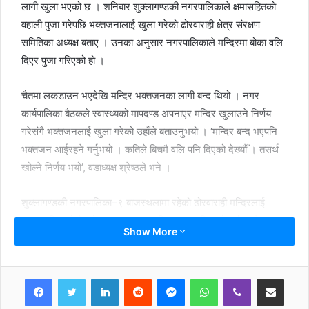
लागी खुला भएको छ । शनिबार शुक्लागण्डकी नगरपालिकाले क्षमासहितको
वहाली पुजा गरेपछि भक्तजनालाई खुला गरेको ढोरवाराही क्षेत्र संरक्षण
समितिका अध्यक्ष बताए । उनका अनुसार नगरपालिकाले मन्दिरमा बोका वलि
दिएर पुजा गरिएको हो ।
चैतमा लकडाउन भएदेखि मन्दिर भक्तजनका लागी बन्द थियो । नगर
कार्यपालिका बैठकले स्वास्थ्यको मापदण्ड अपनाएर मन्दिर खुलाउने निर्णय
गरेसंगै भक्तजनलाई खुला गरेको उहाँले बताउनुभयो । ‘मन्दिर बन्द भएपनि
भक्तजन आईरहने गर्नुभयो । कतिले बिचमै वलि पनि दिएको देख्यौँ । तसर्थ
खोल्ने निर्णय भयो’, वडाध्यक्ष श्रेष्ठले भने ।
शुक्लागण्डकी नगरपालिका–९ बाजस्थलामा रहेको ढोरवाराही मन्दिरलाई
भगवान् विष्णुको तेस्रो अवतारका रुपमा लिइन्छ । मन्दिरको दर्शन गरेमा
Show More
भाकल पूरा हुने, रोगव्यादी निको हुने जनविश्वास छ । यसर्थ टाढा टाढाबाट
भक्तजन आउँछन् ।
LinkedIn
Reddit
Messenger
WhatsApp
Viber
Share via Email
जंगलले चारैतिर घेरिएको पहाडको बीचमा मनोरम स्थानमा मन्दिर रहेको छ ।
Print