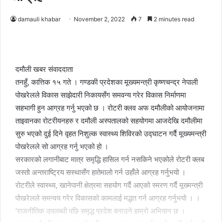
damauli khabar
November 2, 2022
7
2 minutes read
दमौली खबर संवाददाता
तनहुँ, कात्तिक १५ गते । गण्डकी प्रदेशका मूख्यमन्त्री कृष्णचन्द्र नेपाली
पोखरेलले विकास साझेदारी निकायसँग समवन्य गरेर विकास निर्माणमा
सहभागी हुन आग्रह गर्नु भएको छ । रोटरी क्लव अफ दमौलीको आयोजनामा
ताइवानका रोटरीयनहरु र दमौली अस्पतालको सहयोगमा आजदेखि दमौलीमा
सुरु भएको दुई दिने वृहत निशुल्क स्वास्थ्य शिविरको उद्घाटन गर्दै मूख्यमन्त्री
पोखरेलले सो आग्रह गर्नु भएको हो ।
सरकारको लगानीबाट मात्र समृद्धि हासिल गर्न नसकिने भएकोले रोटरी क्लब
जस्तो अन्तराष्ट्रिय सस्थासँग हातेमालो गर्न उहाँले आग्रह गर्नुभयो ।
रोटरीले स्वास्थ्य, खानेपानी क्षेत्रमा सहयोग गर्दै आएको स्मरण गर्दै मूख्मन्त्री
पोखरेलले समन्वय गरेर विकासको कामलाई मद्धत गर्न आग्रह गर्नुभयो । ।
‘राजनीतिक उपलब्धी पछि समृद्ध प्रदेश बनाउने हाम्रो अभियान छ ।