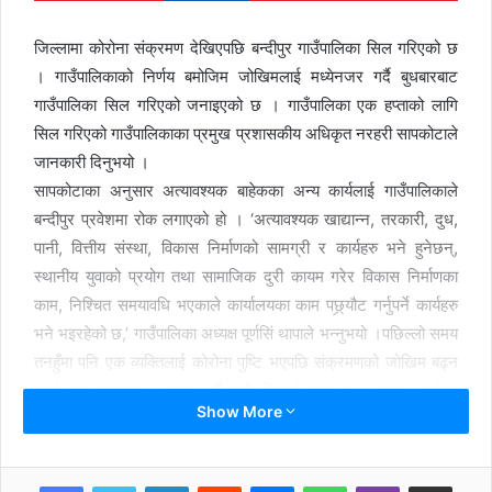
जिल्लामा कोरोना संक्रमण देखिएपछि बन्दीपुर गाउँपालिका सिल गरिएको छ
। गाउँपालिकाको निर्णय बमोजिम जोखिमलाई मध्येनजर गर्दै बुधबारबाट
गाउँपालिका सिल गरिएको जनाइएको छ । गाउँपालिका एक हप्ताको लागि
सिल गरिएको गाउँपालिकाका प्रमुख प्रशासकीय अधिकृत नरहरी सापकोटाले
जानकारी दिनुभयो ।
सापकोटाका अनुसार अत्यावश्यक बाहेकका अन्य कार्यलाई गाउँपालिकाले
बन्दीपुर प्रवेशमा रोक लगाएको हो । ‘अत्यावश्यक खाद्यान्न, तरकारी, दुध,
पानी, वित्तीय संस्था, विकास निर्माणको सामग्री र कार्यहरु भने हुनेछन्,
स्थानीय युवाको प्रयोग तथा सामाजिक दुरी कायम गरेर विकास निर्माणका
काम, निश्चित समयावधि भएकाले कार्यालयका काम पछ्र्यौट गर्नुपर्ने कार्यहरु
भने भइरहेको छ,’ गाउँपालिका अध्यक्ष पूर्णसिं थापाले भन्नुभयो ।पछिल्लो समय
तनहुँमा पनि एक व्यक्तिलाई कोरोना पुष्टि भएपछि संक्रमणको जोखिम बढ्न
सक्ने सम्भावनालाई मध्येनजर गर्दै गाउँपालिकाले सावधानी अपनाएर बन्दीपुर
Show More
प्रवेशमा रोक लगाइएको अध्यक्ष थापाले बताउनुभयो ।
भीडभाडका कारण जोखिम बढ्न सक्ने भन्दै सतर्कता अपनाउन बन्दीपुर सिल
गरिएको उहाँले बताउनुभयो । त्यस्तै गाउँपालिकाले पृथ्वी राजमार्गको मुख्य
LinkedIn
Reddit
Messenger
WhatsApp
Viber
Share via Email