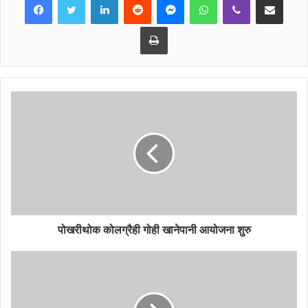
बजार डुम्रेमा पनि चेकजाँचमा कडाइ गरेको छ । जेठ २७ गतेसम्मका लागि
गाउँपालिका प्रवेशमा रोक लगाइएको हो ।
Print
पोखरीथोक कोलग्रैही गोही खानेपानी आयोजना शुरु