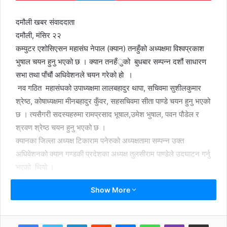
दमौली खबर संवाददाता
दमौली, मंसिर २२
कम्युटर एशोसिएसन महासंघ नेपाल (क्यान) तनहुँको अध्यक्षमा विश्वप्रकाश
भुषाल चयन हुनु भएको छ । क्यान तनहँुको बुधबार सम्पन्न दशौं साधारण
सभा तथा पाँचौं अधिवेशनले चयन गरेको हो ।
नव गठित महासंघको उपाध्यक्षमा लालबहादुर थापा, सचिवमा सुशीलकुमार
श्रेष्ठ, कोषाध्यक्षमा मीनबहादुर कुँवर, सहसचिवमा सीता पाण्डे चयन हुनु भएको
छ । त्यसैगरी सदस्यहरुमा रामप्रसाद भूषाल,उमेश भुषाल, पवन पौडेल र
श्रवण श्रेष्ठ चयन हुनु भएको छ ।
क्यानका जिल्ला अध्यक्ष टिकाराम पनेरुको अध्यक्षतामा सम्पन्न उक्त
अधिवेशनको क्यान गण्डकी प्रदेशका अध्यक्ष तुलसीराम पाण्डेले उदघाटन गर्नु
भएको थियो ।
Show More
LinkedIn
Reddit
Messenger
WhatsApp
Viber
Share via Email