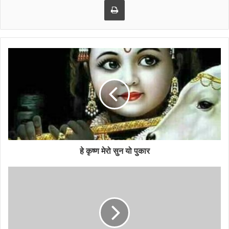
कानुन बनाउनेहरू नै कानुनको नजरमा अपराधी भएपछि उनीहरूबाट
समाजले के आशा गर्ने?
स्कुले शिक्षा पनि पूरा नगर्ने नेताहरू प्रशस्तै छन् नेपालमा उनीहरूले
देशका लागि के नै दिन सक्षम होलान् र?
जुन व्यक्तिले आफैंलाई नियन्त्रणमा राख्न सक्दैन उसले समाजलाई
कसरी नियन्त्रण गर्न सक्छ? आफ्ना बारेमा सोच्न नसक्नेले, परिवार,
समाजको बारेमा सही मार्गनिर्देशन कसरी गर्ला?
वर्तमान राजनीतिज्ञलाई शासन गर्ने शैली नै थाहा भएन। उनीहरू स्वार्थ, घृणा,
लालच, वासना, ईष्या, लोलुपता र नशाले भरिपूर्ण छन्। सबैले एउटा प्रश्न
गर्छन्। राजनीतिज्ञहरू किन भ्रष्ट, असक्षम र झुटा हुन्छन्? किनकि भ्रष्ट,
हे कृष्ण मेरो सुन यो पुकार
असक्षम र झुटा हुन सजिलो छ। जनताले उनीहरूलाई भ्रष्ट, असक्षम र झुटा
बन्न अनुमति दिएका छन् र यी सबै चिजहरू निःशुल्क पनि त छन्।
उनीहरूले गर्ने काममा कुनै प्रतिबन्ध
छैन किनकि उनीहरूसँग शक्ति छ।
अपराधका लागि सबैभन्दा ठूलो