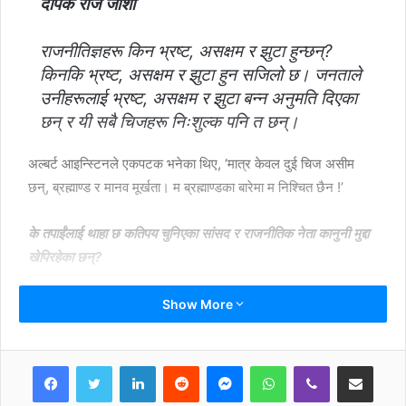
दीपक राज जोशी
राजनीतिज्ञहरू किन भ्रष्ट, असक्षम र झुटा हुन्छन्?
किनकि भ्रष्ट, असक्षम र झुटा हुन सजिलो छ। जनताले
उनीहरूलाई भ्रष्ट, असक्षम र झुटा बन्न अनुमति दिएका
छन् र यी सबै चिजहरू निःशुल्क पनि त छन्।
अल्बर्ट आइन्स्टिनले एकपटक भनेका थिए, ‘मात्र केवल दुई चिज असीम
छन्, ब्रह्माण्ड र मानव मूर्खता। म ब्रह्माण्डका बारेमा म निश्चित छैन !’
के तपाईंलाई थाहा छ कतिपय चुनिएका सांसद र राजनीतिक नेता कानुनी मुद्दा
खेपिरहेका छन्?
पक्कै थाहा छैन। हुन त आफूले भोट दिएर जिताएका सांसद तथा नेताप्रति
Show More
अविश्वास गर्ने कुरा पनि त भएन। तर, कोही भष्टाचारमा फस्नु, कोही
फौजदारी अपराधमा मुछिनु, कोही अपहरण तथा कमाउधन्दामा सहभागी हुनु त
LinkedIn
Reddit
Messenger
WhatsApp
Viber
Share via Email
नेताहरूको चरित्र जस्तै भइसक्यो।
Print